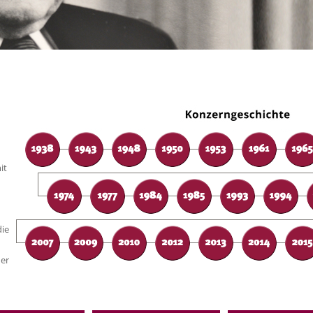
g
Historie
❯ L
•
•
•
•
•
•
•
•
•
it
die
er