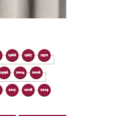
anguage
Vorwärts