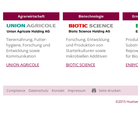
Agrarwirtschaft
Biotechnologie
Ern
Tier­ernährung, Futter-
Forschung, Entwicklung
Produk
hygiene, Forschung und
und Produktion von
Substr
Entwicklung sowie
Starterkulturen sowie
Repowe
Kommunikation
mikrobiellen Additiven
für Bi
UNION AGRICOLE
BIOTIC SCIENCE
ENBY
Navigation
Compliance
Datenschutz
Kontakt
Impressum
Seite drucken
überspringen
©2015 Huelse