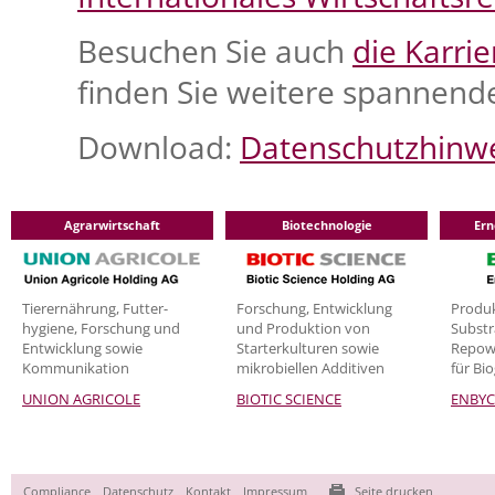
Besuchen Sie auch
die Karri
finden Sie weitere spannend
Download:
Datenschutzhinwe
Agrarwirtschaft
Biotechnologie
Ern
Tier­ernährung, Futter-
Forschung, Entwicklung
Produk
hygiene, Forschung und
und Produktion von
Substr
Entwicklung sowie
Starterkulturen sowie
Repowe
Kommunikation
mikrobiellen Additiven
für Bi
UNION AGRICOLE
BIOTIC SCIENCE
ENBY
Navigation
Compliance
Datenschutz
Kontakt
Impressum
Seite drucken